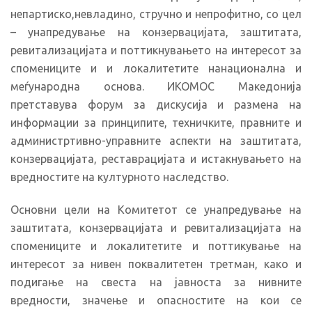
непартиско,невладино, стручно и непрофитно, со цел
– унапредување на конзервацијата, заштитата,
ревитализацијата и поттикнувањето на интересот за
спомениците и и локалитетите нанационална и
меѓународна основа. ИКОМОС Македонија
претставува форум за дискусија и размена на
информации за принципите, техничките, правните и
администртивно-управните аспекти на заштитата,
конзервацијата, реставрацијата и истакнувањето на
вредностите на културното наследство.
Основни цели на Комитетот се унапредување на
заштитата, конзервацијата и ревитализацијата на
спомениците и локалитетите и поттикување на
интересот за нивен поквалитетен третман, како и
подигање на свеста на јавноста за нивните
вредности, значење и опасностите на кои се