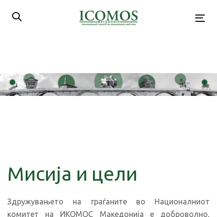
Skip
Skip
links
to
Tog
primary
nav
navigation
Skip
to
content
Мисија и цели
Здружувањето на граѓаните во Националниот
комитет на ИКОМОС Македонија е доброволно,