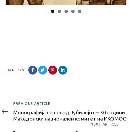
SHARE ON
Previous
PREVIOUS ARTICLE
Article
Монографија по повод Јубилејот – 30 години
Македонски национален комитет на ИКОМОС
Next
NEXT ARTICLE
Article
Лансирана е дигиталната база на податоци
„Мониторинг на македонското
модернистичко наследство“