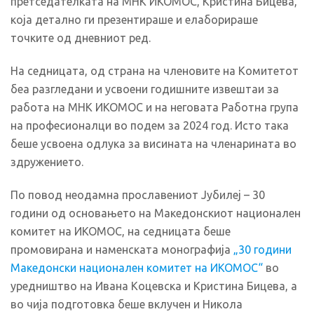
претседателката на МНК ИКОМОС, Кристина Бицева,
која детално ги презентираше и елаборираше
точките од дневниот ред.
На седницата, од страна на членовите на Комитетот
беа разгледани и усвоени годишните извештаи за
работа на МНК ИКОМОС и на неговата Работна група
на професионалци во подем за 2024 год. Исто така
беше усвоена одлука за висината на членарината во
здружението.
По повод неодамна прославениот Јубилеј – 30
години од основањето на Македонскиот национален
комитет на ИКОМОС, на седницата беше
промовирана и наменската монографија
„30 години
Македонски национален комитет на ИКОМОС“
во
уредништво на Ивана Коцевска и Кристина Бицева, а
во чија подготовка беше вклучен и Никола