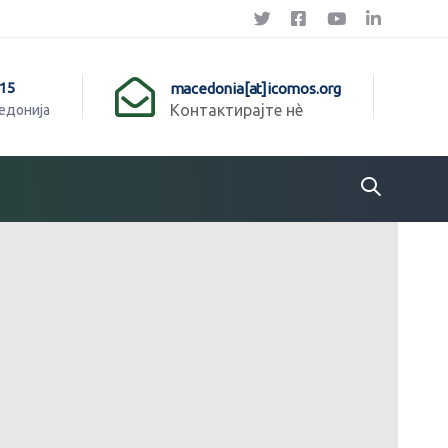
015
macedonia[at]icomos.org
Контактирајте нѐ
донија